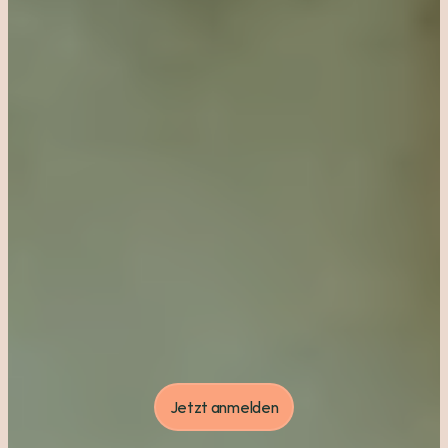
freiheit
beginnt
am
steuer.
J
e
t
z
t
b
e
i
t
h
e
d
r
i
v
i
n
g
c
l
u
b
f
a
h
r
e
n
l
e
r
n
e
n
u
n
d
i
n
d
i
e
U
n
a
b
h
ä
n
g
i
k
e
i
t
s
t
a
r
t
e
n
!
Jetzt anmelden